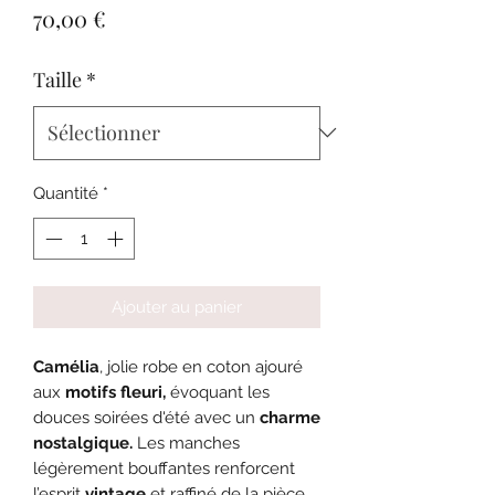
Prix
70,00 €
Taille
*
Quantité
*
Ajouter au panier
Camélia
, jolie robe en coton ajouré
aux
motifs fleuri,
évoquant les
douces soirées d'été avec un
charme
nostalgique.
Les manches
légèrement bouffantes
renforcent
l’esprit
vintage
et raffiné de la pièce.