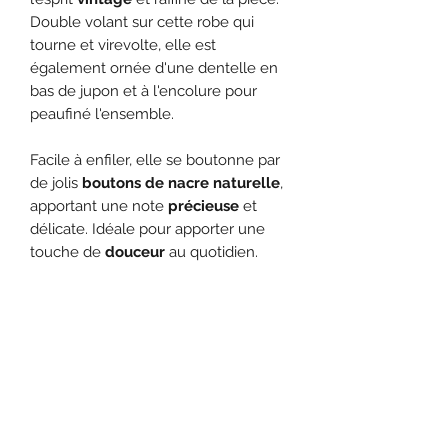
Double volant sur cette robe qui
tourne et virevolte, elle est
également ornée d'une dentelle en
bas de jupon et à l'encolure pour
peaufiné l'ensemble.
Facile à enfiler, elle se boutonne par
de jolis
boutons de nacre naturelle
,
apportant une note
précieuse
et
délicate. Idéale pour apporter une
touche de
douceur
au quotidien.
Il est possible de confectionner une
barboteuse ou un chemisier pour petit
garcon afin de créer un joli matchy,
n'hésitez pas à me contacter par mail
ou via les reseaux sociaux instagram
et facebook.