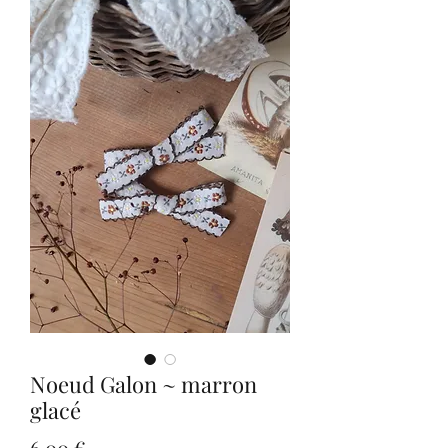
Noeud Galon ~ marron
glacé
Prix
6,00 €