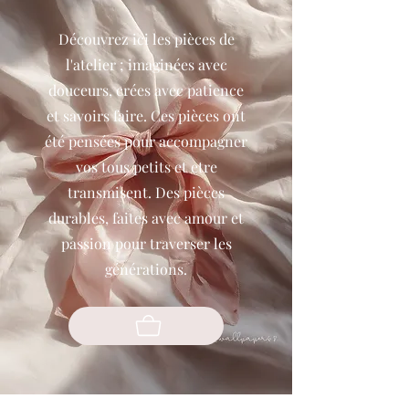
Découvrez ici les pièces de
l'atelier ; imaginées avec
douceurs, crées avec patience
et savoirs faire. Ces pièces ont
été pensées pour accompagner
vos tous petits et etre
transmisent. Des pièces
durables, faites avec amour et
passion pour traverser les
générations.