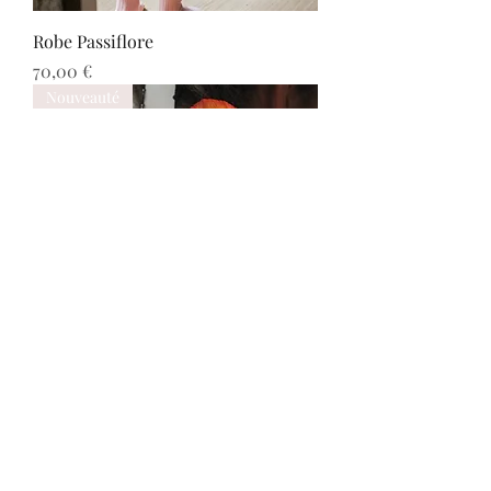
Robe Passiflore
Prix
70,00 €
Nouveauté
Robe Hellébore
Prix
70,00 €
Nouveauté