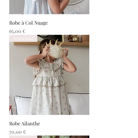
Robe à Col Nuage
Prix
65,00 €
Nouveauté
Robe Ailanthe
Prix
70,00 €